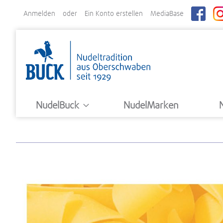
Direkt
Anmelden
Ein Konto erstellen
MediaBase
zum
Inhalt
NudelBuck
NudelMarken