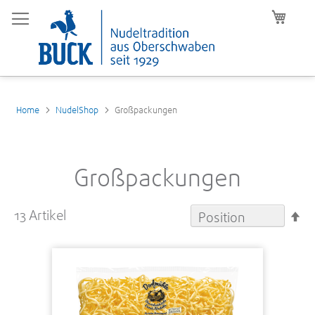
Mein W
Home
NudelShop
Großpackungen
Großpackungen
13
Artikel
In
ab
Re