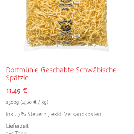
Zum
Anfang
Dorfmühle Geschabte Schwäbische
der
Spätzle
Bildergalerie
11,49 €
springen
2500g (4,60 € / kg)
Inkl. 7% Steuern
,
exkl.
Versandkosten
Lieferzeit
3-5 Tage