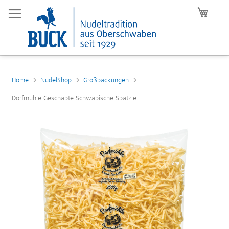
Mein W
Home
NudelShop
Großpackungen
Dorfmühle Geschabte Schwäbische Spätzle
Zum
Ende
der
Bildergalerie
springen