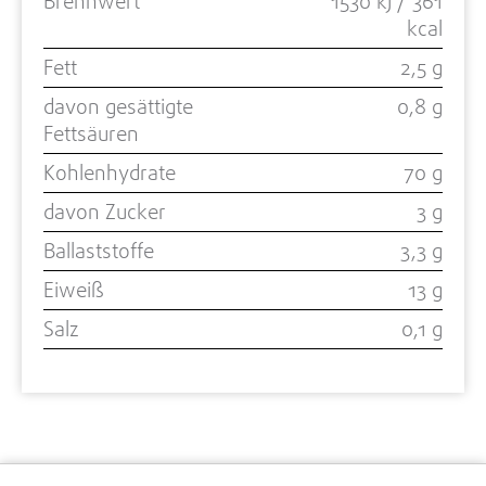
Brennwert
1530 kJ / 361
kcal
Fett
2,5 g
davon gesättigte
0,8 g
Fettsäuren
Kohlenhydrate
70 g
davon Zucker
3 g
Ballaststoffe
3,3 g
Eiweiß
13 g
Salz
0,1 g