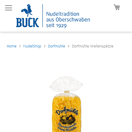
Mein W
Home
NudelShop
Dorfmühle
Dorfmühle Wellenspätzle
Zum
Ende
der
Bildergalerie
springen