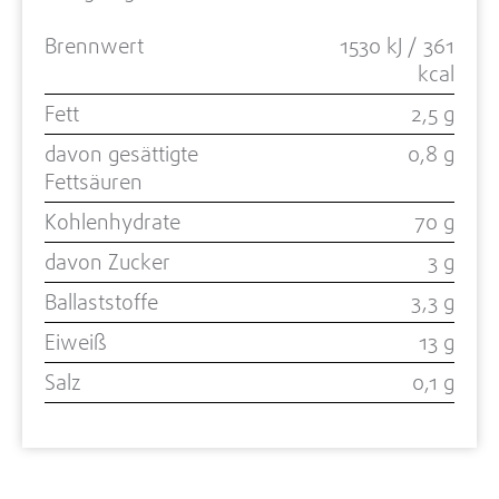
Brennwert
1530 kJ / 361
kcal
Fett
2,5 g
davon gesättigte
0,8 g
Fettsäuren
Kohlenhydrate
70 g
davon Zucker
3 g
Ballaststoffe
3,3 g
Eiweiß
13 g
Salz
0,1 g