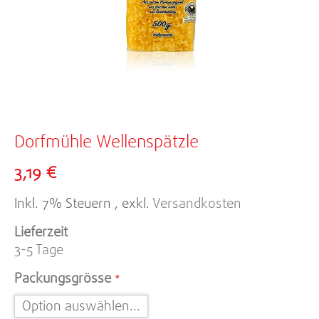
Zum
Anfang
Dorfmühle Wellenspätzle
der
3,19 €
Bildergalerie
springen
Inkl. 7% Steuern
,
exkl.
Versandkosten
Lieferzeit
3-5 Tage
Packungsgrösse