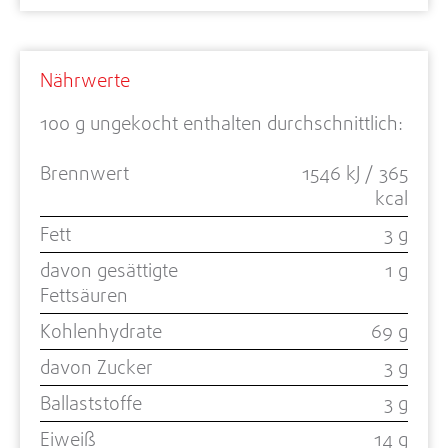
Nährwerte
100 g ungekocht enthalten durchschnittlich:
Brennwert
1546 kJ / 365
kcal
Fett
3 g
davon gesättigte
1 g
Fettsäuren
Kohlenhydrate
69 g
davon Zucker
3 g
Ballaststoffe
3 g
Eiweiß
14 g