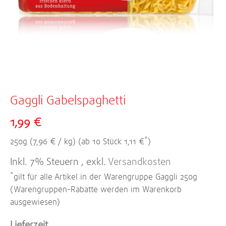
Zum
Anfang
Gaggli Gabelspaghetti
der
1,99 €
Bildergalerie
springen
*
250g (7,96 € / kg)
ab 10 Stück 1,11 €
Inkl. 7% Steuern
,
exkl.
Versandkosten
*
gilt für alle Artikel in der Warengruppe Gaggli 250g
(Warengruppen-Rabatte werden im Warenkorb
ausgewiesen)
Lieferzeit