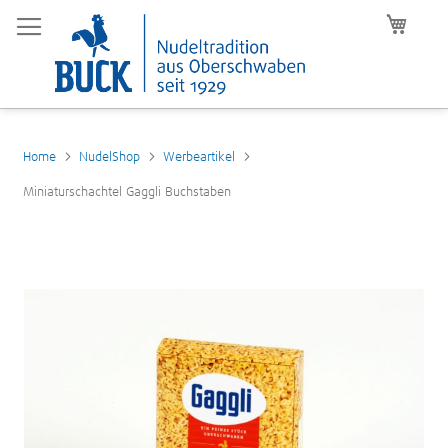
Mein W
Home
NudelShop
Werbeartikel
Miniaturschachtel Gaggli Buchstaben
Zum
Ende
der
Bildergalerie
springen