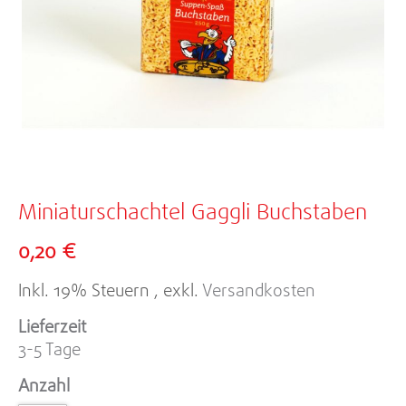
Zum
Anfang
Miniaturschachtel Gaggli Buchstaben
der
0,20 €
Bildergalerie
springen
Inkl. 19% Steuern
,
exkl.
Versandkosten
Lieferzeit
3-5 Tage
Anzahl