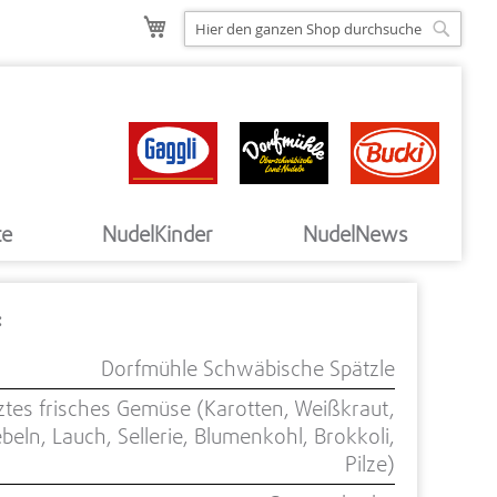
Such
Mein Warenkorb
Suche
te
NudelKinder
NudelNews
:
Dorfmühle Schwäbische Spätzle
ztes frisches Gemüse (Karotten, Weißkraut,
beln, Lauch, Sellerie, Blumenkohl, Brokkoli,
Pilze)