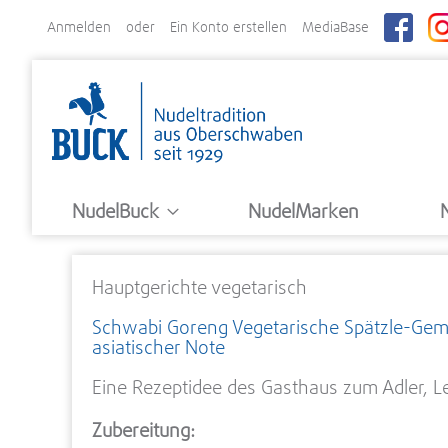
Direkt
Anmelden
Ein Konto erstellen
MediaBase
zum
Inhalt
NudelBuck
NudelMarken
Hauptgerichte vegetarisch
Schwabi Goreng Vegetarische Spätzle-Ge
asiatischer Note
Eine Rezeptidee des Gasthaus zum Adler, L
Zubereitung: