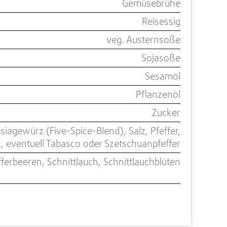
Gemüsebrühe
Reisessig
veg. Austernsoße
Sojasoße
Sesamöl
Pflanzenöl
Zucker
siagewürz (Five-Spice-Blend), Salz, Pfeffer,
, eventuell Tabasco oder Szetschuanpfeffer
fferbeeren, Schnittlauch, Schnittlauchblüten