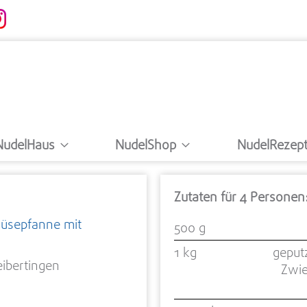
NudelHaus
NudelShop
NudelRezep
Zutaten für 4 Personen
müsepfanne mit
500 g
1 kg
geput
eibertingen
Zwie