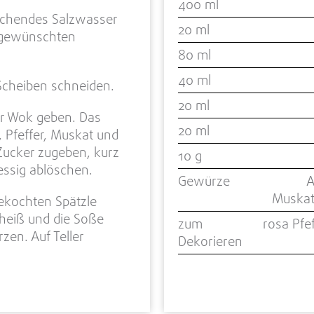
400 ml
kochendes Salzwasser
20 ml
 gewünschten
80 ml
40 ml
Scheiben schneiden.
20 ml
er Wok geben. Das
20 ml
, Pfeffer, Muskat und
ucker zugeben, kurz
10 g
essig ablöschen.
Gewürze
A
Muskat
ekochten Spätzle
heiß und die Soße
zum
rosa Pfe
zen. Auf Teller
Dekorieren